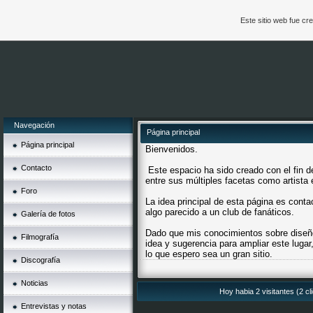
Este sitio web fue c
Navegación
Página principal
Página principal
Bienvenidos.
Contacto
Este espacio ha sido creado con el fin d
entre sus múltiples facetas como artista
Foro
La idea principal de esta página es cont
algo parecido a un club de fanáticos.
Galería de fotos
Dado que mis conocimientos sobre diseñ
Filmografía
idea y sugerencia para ampliar este lugar
lo que espero sea un gran sitio.
Discografía
Noticias
Hoy habia 2 visitantes (2 c
Entrevistas y notas