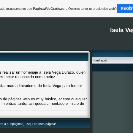
REGÍS
reado gratuitamente con
PaginaWebGratis.es
. ¿Quieres tener tu propio sitio web?
Isela V
[umfrage]
e realizar un homenaje a Isela Vega Durazo, quien
 es mejor reconocida como actriz.
actar más admiradores de Isela Vega para formar
o de páginas web es muy básico, acepto cualquier
, mientras tanto, así queda cimentado el inicio de
lics a subpáginas) ¡Aqui en esta página!