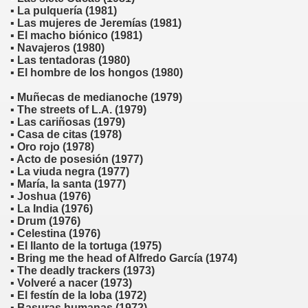
▪ La pulquería (1981)
▪ Las mujeres de Jeremías (1981)
▪ El macho biónico (1981)
▪ Navajeros (1980)
▪ Las tentadoras (1980)
▪ El hombre de los hongos (1980)
▪ Muñecas de medianoche (1979)
▪ The streets of L.A. (1979)
▪ Las cariñosas (1979)
▪ Casa de citas (1978)
▪ Oro rojo (1978)
▪ Acto de posesión (1977)
▪ La viuda negra (1977)
▪ María, la santa (1977)
▪ Joshua (1976)
▪ La India (1976)
▪ Drum (1976)
▪ Celestina (1976)
▪ El llanto de la tortuga (1975)
▪ Bring me the head of Alfredo García (1974)
▪ The deadly trackers (1973)
▪ Volveré a nacer (1973)
▪ El festín de la loba (1972)
▪ Basuras humanas (1972)