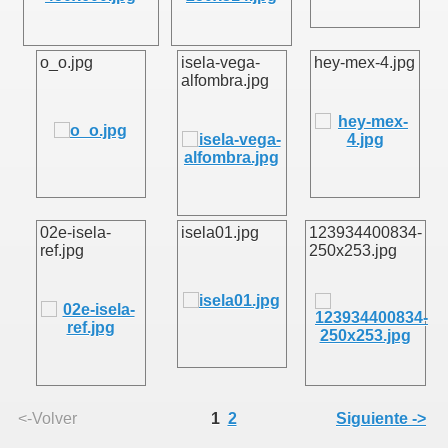
o_o.jpg
isela-vega-
hey-mex-4.jpg
alfombra.jpg
02e-isela-
isela01.jpg
123934400834-
ref.jpg
250x253.jpg
<-Volver
1
2
Siguiente ->