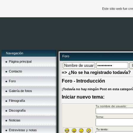
Este sitio web fue c
Navegación
Foro
Página principal
Contacto
=> ¿No se ha registrado todavía?
Foro - Introducción
Foro
¡Todavía no hay ningún Post en esta categorí
Galería de fotos
Iniciar nuevo tema:
Filmografía
Tu nombre de usuario:
Discografía
Tema:
Noticias
Entrevistas y notas