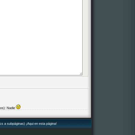
dos): Nadie
lics a subpáginas) ¡Aqui en esta página!