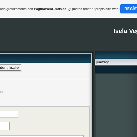
REGÍS
reado gratuitamente con
PaginaWebGratis.es
. ¿Quieres tener tu propio sitio web?
Isela V
[umfrage]
a!